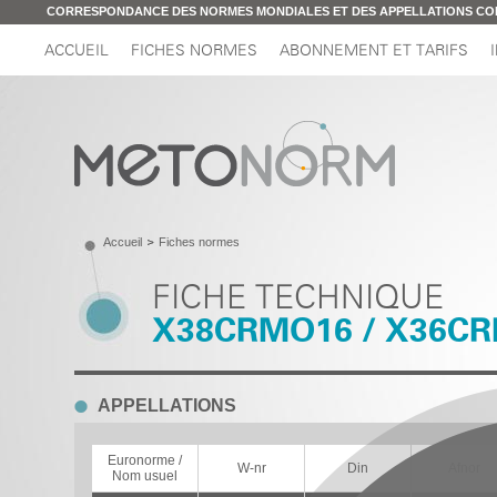
CORRESPONDANCE DES NORMES MONDIALES ET DES APPELLATIONS C
ACCUEIL
FICHES NORMES
ABONNEMENT ET TARIFS
Accueil
Fiches normes
FICHE TECHNIQUE
X38CRMO16 / X36C
APPELLATIONS
Euronorme /
W-nr
Din
Afnor
Nom usuel