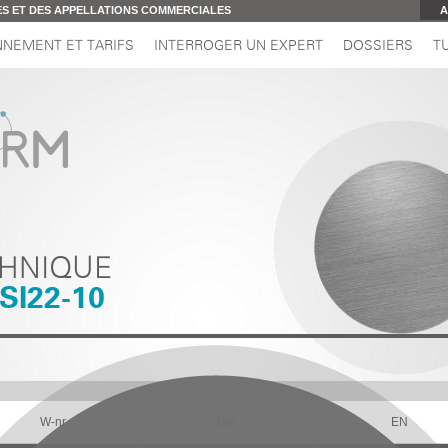
 ET DES APPELLATIONS COMMERCIALES
A
NEMENT ET TARIFS
INTERROGER UN EXPERT
DOSSIERS
T
CHNIQUE
SI22-10
W-nr
Din
EN